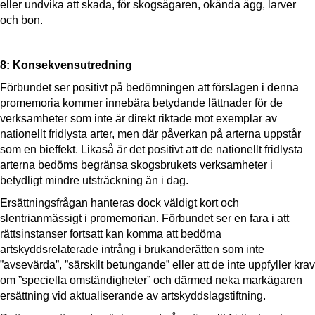
eller undvika att skada, för skogsägaren, okända ägg, larver
och bon.
8: Konsekvensutredning
Förbundet ser positivt på bedömningen att förslagen i denna
promemoria kommer innebära betydande lättnader för de
verksamheter som inte är direkt riktade mot exemplar av
nationellt fridlysta arter, men där påverkan på arterna uppstår
som en bieffekt. Likaså är det positivt att de nationellt fridlysta
arterna bedöms begränsa skogsbrukets verksamheter i
betydligt mindre utsträckning än i dag.
Ersättningsfrågan hanteras dock väldigt kort och
slentrianmässigt i promemorian. Förbundet ser en fara i att
rättsinstanser fortsatt kan komma att bedöma
artskyddsrelaterade intrång i brukanderätten som inte
”avsevärda”, ”särskilt betungande” eller att de inte uppfyller krav
om ”speciella omständigheter” och därmed neka markägaren
ersättning vid aktualiserande av artskyddslagstiftning.