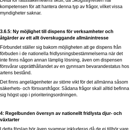
Detta för rättssäkerhetens skull, då Skogsstyrelsen har
kompetensen för att hantera denna typ av frågor, vilket vissa
myndigheter saknar.
3.6.5: Ny möjlighet till dispens för verksamheter och
åtgärder av ett allt överskuggande allmänintresse
Förbundet ställer sig bakom möjligheten att ge dispens från
förbuden i de nationella fridlysningsbestämmelserna när det
inte finns någon annan lämplig lösning, även om dispensen
försvårar upprätthållandet av en gynnsam bevarandestatus hos
artens bestånd.
Det finns angelägenheter av större vikt för det allmänna såsom
säkerhets- och försvarsfrågor. Sådana frågor skall alltid befinna
sig högst upp i prioriteringsordningen.
4: Regelbunden översyn av nationellt fridlysta djur- och
växtarter
I detta förslag bör även svampar inkluderas då de ej tillhör vare