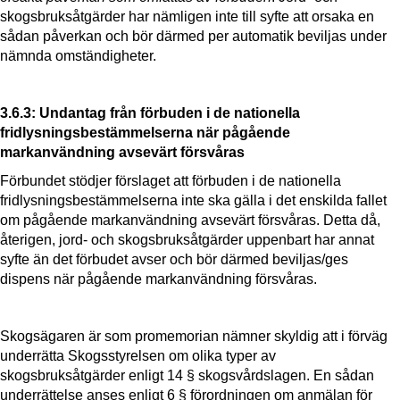
skogsbruksåtgärder har nämligen inte till syfte att orsaka en
sådan påverkan och bör därmed per automatik beviljas under
nämnda omständigheter.
3.6.3: Undantag från förbuden i de nationella
fridlysningsbestämmelserna när pågående
markanvändning avsevärt försvåras
Förbundet stödjer förslaget att förbuden i de nationella
fridlysningsbestämmelserna inte ska gälla i det enskilda fallet
om pågående markanvändning avsevärt försvåras. Detta då,
återigen, jord- och skogsbruksåtgärder uppenbart har annat
syfte än det förbudet avser och bör därmed beviljas/ges
dispens när pågående markanvändning försvåras.
Skogsägaren är som promemorian nämner skyldig att i förväg
underrätta Skogsstyrelsen om olika typer av
skogsbruksåtgärder enligt 14 § skogsvårdslagen. En sådan
underrättelse anses enligt 6 § förordningen om anmälan för