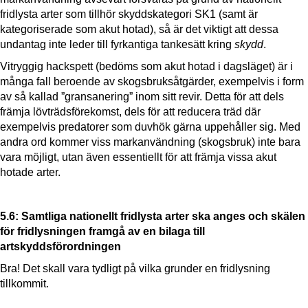
fridlysta arter som tillhör skyddskategori SK1 (samt är
kategoriserade som akut hotad), så är det viktigt att dessa
undantag inte leder till fyrkantiga tankesätt kring
skydd
.
Vitryggig hackspett (bedöms som akut hotad i dagsläget) är i
många fall beroende av skogsbruksåtgärder, exempelvis i form
av så kallad ”gransanering” inom sitt revir. Detta för att dels
främja lövträdsförekomst, dels för att reducera träd där
exempelvis predatorer som duvhök gärna uppehåller sig. Med
andra ord kommer viss markanvändning (skogsbruk) inte bara
vara möjligt, utan även essentiellt för att främja vissa akut
hotade arter.
5.6: Samtliga nationellt fridlysta arter ska anges och skälen
för fridlysningen framgå av en bilaga till
artskyddsförordningen
Bra! Det skall vara tydligt på vilka grunder en fridlysning
tillkommit.