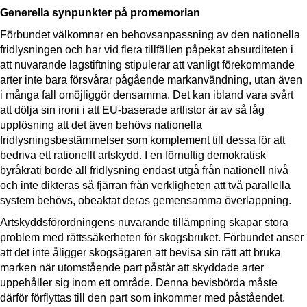
Generella synpunkter på promemorian
Förbundet välkomnar en behovsanpassning av den nationella
fridlysningen och har vid flera tillfällen påpekat absurditeten i
att nuvarande lagstiftning stipulerar att vanligt förekommande
arter inte bara försvårar pågående markanvändning, utan även
i många fall omöjliggör densamma. Det kan ibland vara svårt
att dölja sin ironi i att EU-baserade artlistor är av så låg
upplösning att det även behövs nationella
fridlysningsbestämmelser som komplement till dessa för att
bedriva ett rationellt artskydd. I en förnuftig demokratisk
byråkrati borde all fridlysning endast utgå från nationell nivå
och inte dikteras så fjärran från verkligheten att två parallella
system behövs, obeaktat deras gemensamma överlappning.
Artskyddsförordningens nuvarande tillämpning skapar stora
problem med rättssäkerheten för skogsbruket. Förbundet anser
att det inte åligger skogsägaren att bevisa sin rätt att bruka
marken när utomstående part påstår att skyddade arter
uppehåller sig inom ett område. Denna bevisbörda måste
därför förflyttas till den part som inkommer med påståendet.