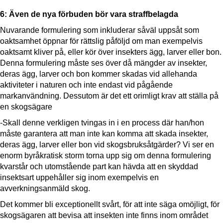
6: Även de nya förbuden bör vara straffbelagda
Nuvarande formulering som inkluderar såväl uppsåt som
oaktsamhet öppnar för rättslig påföljd om man exempelvis
oaktsamt kliver på, eller kör över insekters ägg, larver eller bon.
Denna formulering måste ses över då mängder av insekter,
deras ägg, larver och bon kommer skadas vid allehanda
aktiviteter i naturen och inte endast vid pågående
markanvändning. Dessutom är det ett orimligt krav att ställa på
en skogsägare
-Skall denne verkligen tvingas in i en process där han/hon
måste garantera att man inte kan komma att skada insekter,
deras ägg, larver eller bon vid skogsbruksåtgärder? Vi ser en
enorm byråkratisk storm torna upp sig om denna formulering
kvarstår och utomstående part kan hävda att en skyddad
insektsart uppehåller sig inom exempelvis en
avverkningsanmäld skog.
Det kommer bli exceptionellt svårt, för att inte säga omöjligt, för
skogsägaren att bevisa att insekten inte finns inom området