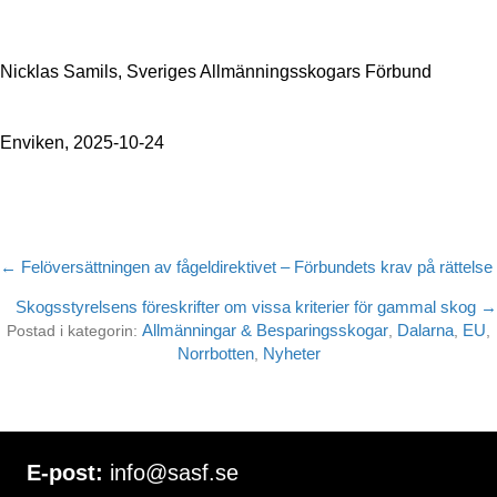
Nicklas Samils, Sveriges Allmänningsskogars Förbund
Enviken, 2025-10-24
← Felöversättningen av fågeldirektivet – Förbundets krav på rättelse
Posts
Skogsstyrelsens föreskrifter om vissa kriterier för gammal skog →
navigation
Allmänningar & Besparingsskogar
Dalarna
EU
Postad i kategorin:
,
,
,
Norrbotten
Nyheter
,
E-post:
info@sasf.se