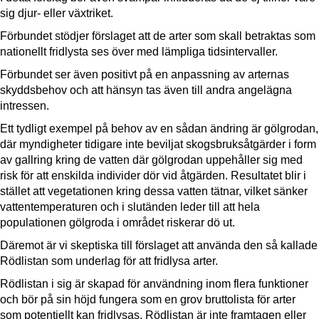
sig djur- eller växtriket.
Förbundet stödjer förslaget att de arter som skall betraktas som
nationellt fridlysta ses över med lämpliga tidsintervaller.
Förbundet ser även positivt på en anpassning av arternas
skyddsbehov och att hänsyn tas även till andra angelägna
intressen.
Ett tydligt exempel på behov av en sådan ändring är gölgrodan,
där myndigheter tidigare inte beviljat skogsbruksåtgärder i form
av gallring kring de vatten där gölgrodan uppehåller sig med
risk för att enskilda individer dör vid åtgärden. Resultatet blir i
stället att vegetationen kring dessa vatten tätnar, vilket sänker
vattentemperaturen och i slutänden leder till att hela
populationen gölgroda i området riskerar dö ut.
Däremot är vi skeptiska till förslaget att använda den så kallade
Rödlistan som underlag för att fridlysa arter.
Rödlistan i sig är skapad för användning inom flera funktioner
och bör på sin höjd fungera som en grov bruttolista för arter
som potentiellt kan fridlysas. Rödlistan är inte framtagen eller