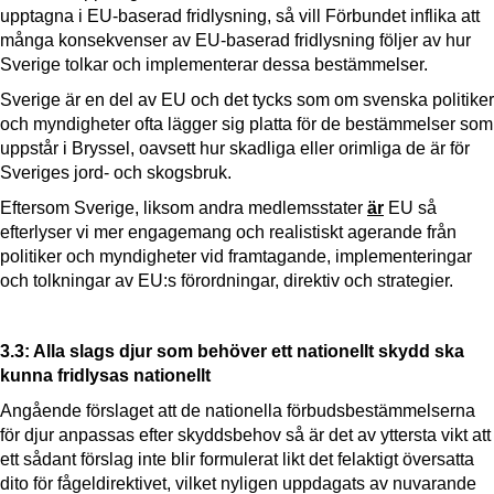
upptagna i EU-baserad fridlysning, så vill Förbundet inflika att
många konsekvenser av EU-baserad fridlysning följer av hur
Sverige tolkar och implementerar dessa bestämmelser.
Sverige är en del av EU och det tycks som om svenska politiker
och myndigheter ofta lägger sig platta för de bestämmelser som
uppstår i Bryssel, oavsett hur skadliga eller orimliga de är för
Sveriges jord- och skogsbruk.
Eftersom Sverige, liksom andra medlemsstater
är
EU så
efterlyser vi mer engagemang och realistiskt agerande från
politiker och myndigheter vid framtagande, implementeringar
och tolkningar av EU:s förordningar, direktiv och strategier.
3.3: Alla slags djur som behöver ett nationellt skydd ska
kunna fridlysas nationellt
Angående förslaget att de nationella förbudsbestämmelserna
för djur anpassas efter skyddsbehov så är det av yttersta vikt att
ett sådant förslag inte blir formulerat likt det felaktigt översatta
dito för fågeldirektivet, vilket nyligen uppdagats av nuvarande