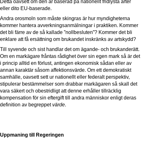
Detta oavsett om den är baserad på nationellt fridlysta arter
eller dito EU-baserade.
Andra orosmoln som måste skingras är hur myndigheterna
kommer hantera avverkningsanmälningar i praktiken. Kommer
det bli färre av de så kallade ”nollbesluten”? Kommer det bli
enklare att få ersättning om brukandet inskränks av artskydd?
Till syvende och sist handlar det om ägande- och brukanderätt.
Om en markägare fråntas rådighet över sin egen mark så är det
i princip alltid en förlust, antingen ekonomisk sådan eller av
annan karaktär såsom affektionsvärde. Om ett demokratiskt
samhälle, oavsett sett ur nationellt eller federalt perspektiv,
stipulerar bestämmelser som drabbar markägaren så skall det
vara säkert och obestridligt att denne erhåller tillräcklig
kompensation för sin eftergift till andra människor enligt deras
definition av begreppet
värde
.
Uppmaning till Regeringen