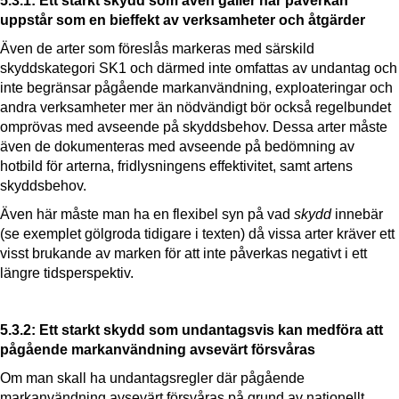
5.3.1: Ett starkt skydd som även gäller när påverkan
uppstår som en bieffekt av verksamheter och åtgärder
Även de arter som föreslås markeras med särskild
skyddskategori SK1 och därmed inte omfattas av undantag och
inte begränsar pågående markanvändning, exploateringar och
andra verksamheter mer än nödvändigt bör också regelbundet
omprövas med avseende på skyddsbehov. Dessa arter måste
även de dokumenteras med avseende på bedömning av
hotbild för arterna, fridlysningens effektivitet, samt artens
skyddsbehov.
Även här måste man ha en flexibel syn på vad
skydd
innebär
(se exemplet gölgroda tidigare i texten) då vissa arter kräver ett
visst brukande av marken för att inte påverkas negativt i ett
längre tidsperspektiv.
5.3.2: Ett starkt skydd som undantagsvis kan medföra att
pågående markanvändning avsevärt försvåras
Om man skall ha undantagsregler där pågående
markanvändning avsevärt försvåras på grund av nationellt