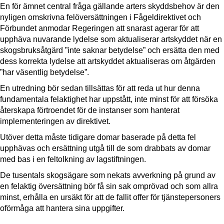
En för ämnet central fråga gällande arters skyddsbehov är den
nyligen omskrivna felöversättningen i Fågeldirektivet och
Förbundet anmodar Regeringen att snarast agerar för att
upphäva nuvarande lydelse som aktualiserar artskyddet när en
skogsbruksåtgärd ”inte saknar betydelse” och ersätta den med
dess korrekta lydelse att artskyddet aktualiseras om åtgärden
”har väsentlig betydelse”.
En utredning bör sedan tillsättas för att reda ut hur denna
fundamentala felaktighet har uppstått, inte minst för att försöka
återskapa förtroendet för de instanser som hanterat
implementeringen av direktivet.
Utöver detta måste tidigare domar baserade på detta fel
upphävas och ersättning utgå till de som drabbats av domar
med bas i en feltolkning av lagstiftningen.
De tusentals skogsägare som nekats avverkning på grund av
en felaktig översättning bör få sin sak omprövad och som allra
minst, erhålla en ursäkt för att de fallit offer för tjänstepersoners
oförmåga att hantera sina uppgifter.