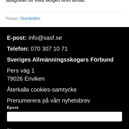
fastigheter för vilka skogen blivit avsatt.
Norrbotten
Postat i
E-post:
info@sasf.se
Telefon:
070 307 10 71
Sveriges Allmänningsskogars Förbund
Pers väg 1
79026 Enviken
Återkalla cookies-samtycke
Prenumerera på vårt nyhetsbrev
Epost